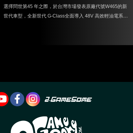
選擇問世第45 年之際，於台灣市場發表原廠代號W465的新
世代車型，全新世代 G-Class全面導入 48V 高效輕油電系
統、智慧駕駛輔助系統與新一代 MBUX 多媒體系統，以全新
G 450 d、G 500、G 63 三款燃油車型打頭陣，建議售價分
別為 698 萬起、795 萬起，與 993 萬起。至於首度問世的純
電 G 580 EDITION ONE 建議售價則為 892 萬起。