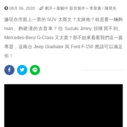
08月 06, 2020
車評＝葉毓中 影音製作＝李昱廣 / 陳昱先
嫌現在市面上一票的 SUV 太斯文？太娘炮？就是要一輛夠
man、夠硬漢的吉普車？但 Suzuki Jimny 排隊買不到、
Mercedes-Benz G-Class 又太貴？那不妨來看看我們這一篇
專題，這兩台 Jeep Gladiator 與 Ford F-150 應該可以滿足
你！