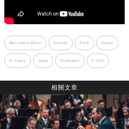
Mercedes-Benz
Suzuki
Ford
Jimny
G-Class
Jeep
Gladiator
F-150
相關文章
速度文