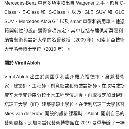
Mercedes-Benz
中有多項車款出自
Wagener
之手，包含
C-
Class
、
E-Class
和
S-Class
，以及
GLE SUV
和
GLC
SUV
、
Mercedes-AMG GT
以及
smart
車型和商用車。他憑
藉開創性的設計獲得多項肯定，其中包括布達佩斯莫霍利
-
納吉藝術與設計大學的名譽教授（
2009
年）和索菲亞技術
大學名譽博士學位（
2010
年）。
關於
Virgil Abloh
Virgil Abloh
出生於美國伊利諾州羅克福德市，身兼藝術
家、建築師、工程師、創意總監和時裝設計師。在取得威斯
康辛大學麥迪森分校土木工程學位之後，再取得芝加哥伊利
諾理工大學（
IIT
）建築學碩士學位。在伊利諾理工大學修習
Mies van der Rohe
開設的設計課程時，
Abloh
開創自己的
藝術風格。芝加哥當代藝術博物館在
2019
夏季舉辦了一場