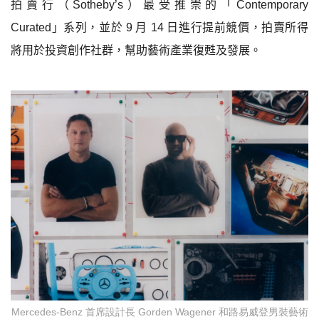
拍賣行（
Sotheby’s
）最受推崇的「
Contemporary
Curated
」系列，並於
9
月
14
日進行提前競價，拍賣所得
將用於投資創作社群，幫助藝術產業復甦及發展。
Mercedes-Benz 首席設計長 Gorden Wagener 和路易威登男裝藝術