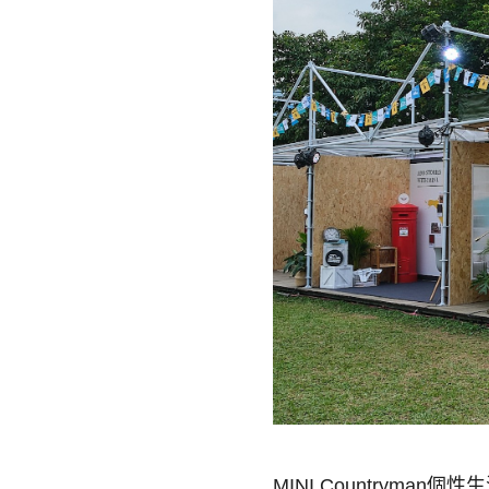
MINI Countryman
個性生