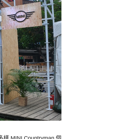
多樣
MINI Countryman
個