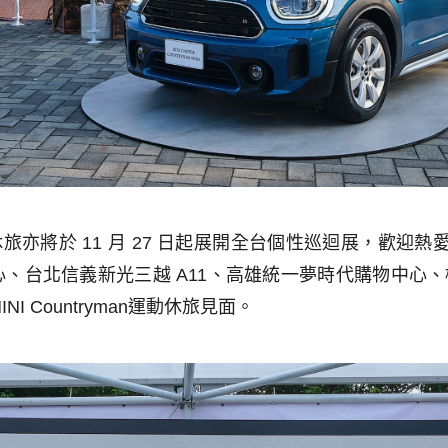
休旅亦將於
11
月
27
日起展開全台個性巡迴展，歡迎熱
心、台北信義新光三越
A11
、高雄統一夢時代購物中心、
INI Countryman
運動休旅見面。