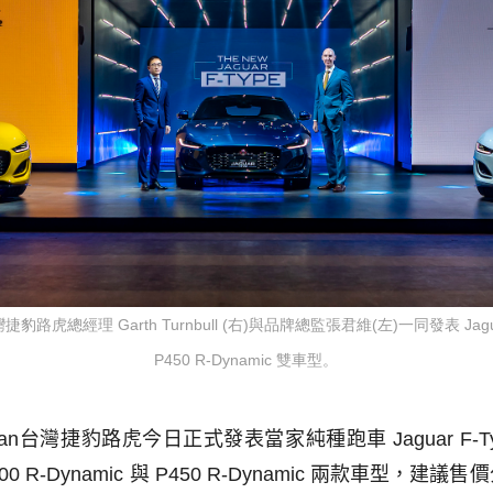
n 台灣捷豹路虎總經理 Garth Turnbull (右)與品牌總監張君維(左)一同發表 Jaguar
P450 R-Dynamic 雙車型。
an
台灣捷豹路虎今日正式發表當家純種跑車
Jaguar F-T
00 R-Dynamic
與
P450 R-Dynamic
兩款車型，建議售價