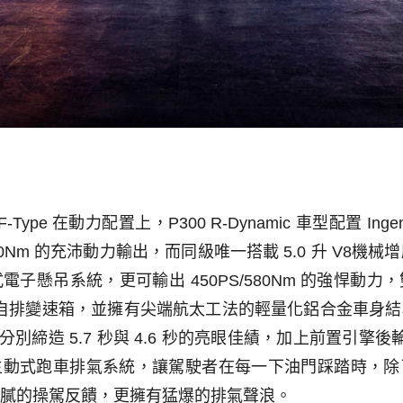
 F-Type
在動力配置上，
P300 R-Dynamic
車型配置
Inge
00Nm
的充沛動力輸出，而同級唯一搭載
5.0
升
V8
機械增
式電子懸吊系統，更可輸出
450PS/580Nm
的強悍動力，
自排變速箱，並擁有尖端航太工法的輕量化鋁合金車身結
分別締造
5.7
秒與
4.6
秒的亮眼佳績，加上前置引擎後
主動式跑車排氣系統，讓駕駛者在每一下油門踩踏時，除
膩的操駕反饋，更擁有猛爆的排氣聲浪
。