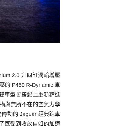
nium
2.0
升四缸渦輪增壓
壓的
P450 R-Dynamic
車
雙車型皆搭配上重新精進
構與無所不在的空氣力學
輪傳動的
Jaguar
經典跑車
了感受到收放自如的加速