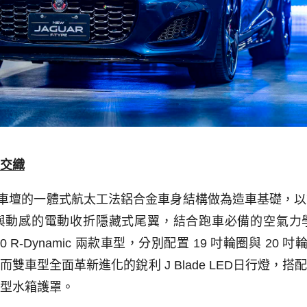
交織
車壇的一體式航太工法鋁合金車身結構做為造車基礎，以
與動感的電動收折隱藏式尾翼，結合跑車必備的空氣力
0 R-Dynamic
兩款車型，分別配置
19
吋輪圈與
20
吋
，而雙車型
全面革新進化的銳利
J Blade LED
日行燈，搭配
型水箱護罩
。