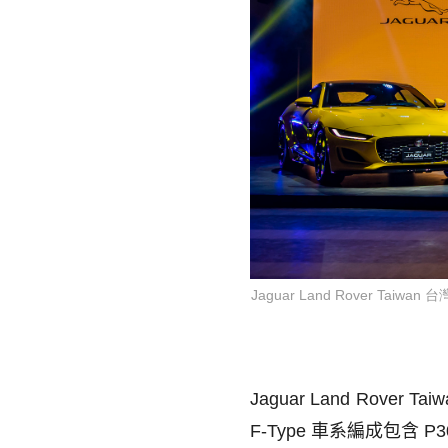
Jaguar Land Rover Taiwa
Jaguar Land Rover Taiw
F-Type
車系編成包含
P3