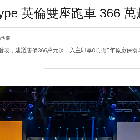
F-Type 英倫雙座跑車 366
編輯部
 正式在台發表，建議售價366萬元起，入主即享0負擔5年原廠保