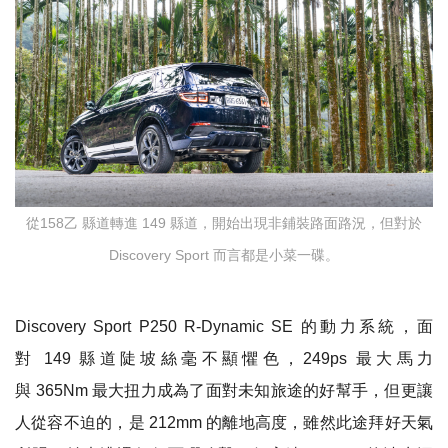
從158乙 縣道轉進 149 縣道，開始出現非鋪裝路面路況，但對於
Discovery Sport 而言都是小菜一碟。
Discovery Sport P250 R-Dynamic SE
的動力系統，面
對
149
縣道陡坡絲毫不顯懼色，
249ps
最大馬力
與
365Nm
最大扭力成為了面對未知旅途的好幫手，但更讓
人從容不迫的，是
212mm
的離地高度，雖然此途拜好天氣