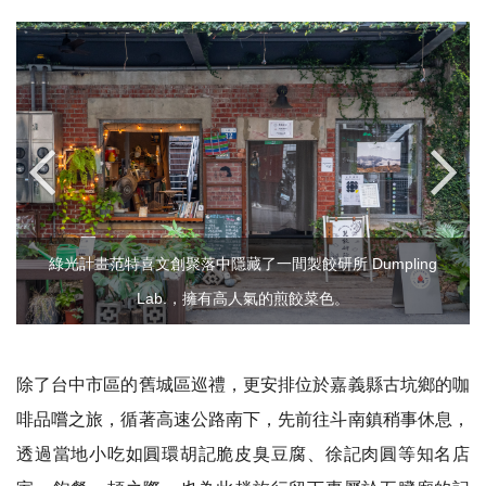
綠光計畫范特喜文創聚落中隱藏了一間製餃研所 Dumpling
Lab.，擁有高人氣的煎餃菜色。
除了台中市區的舊城區巡禮，更安排位於嘉義縣古坑鄉的咖
啡品嚐之旅，循著高速公路南下，先前往斗南鎮稍事休息，
透過當地小吃如圓環胡記脆皮臭豆腐、徐記肉圓等知名店