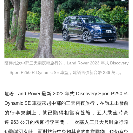
陪伴此次中部三天兩夜輕旅行的，Land Rover 2023 年式 Discovery
Sport P250 R-Dynamic SE 車型，建議售價新台幣 236 萬元。
駕著
Land Rover
最新
2023
年式
Discovery Sport P250 R-
Dynamic SE
車型來趟中部的三天兩夜旅行，在尚未出發前
的行李規劃上，就已顯得相當有餘裕，五人乘坐時高
達
963
公升的後廂行李空間，一次塞入三只大尺吋旅行箱
仍顯游刃有餘，面對旅行中突如其來的血拼購物，也仍有空