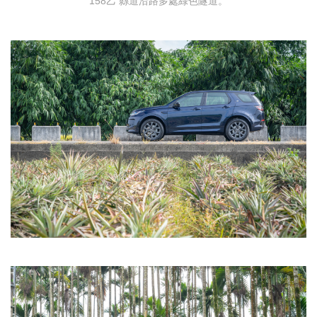
158乙 縣道沿路多處綠色隧道。