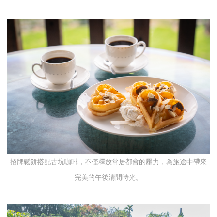
招牌鬆餅搭配古坑咖啡，不僅釋放常居都會的壓力，為旅途中帶來
完美的午後清閒時光。