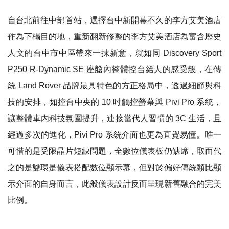
自台北前往中部首站，選擇台中新開幕不久的李方艾美酒店
作為下榻目的地，重新翻新修整的李方艾美酒店為富含歷史
人文的台中市中區帶來一抹新意，就如同
Discovery Sport
P250 R-Dynamic SE
座艙內整體控台給人的感受般，在傳
統
Land Rover
品牌最具特色的方正格局中，透過細節與科
技的安排，如控台中央的
10
吋觸控螢幕與
Pivi Pro
系統，
讓整體車內科技氛圍提升，連接當代人習慣的
3C
生活，且
經過多次的進化，
Pivi Pro
系統介面也更為直覺易懂。唯一
可惜的是受限晶片短缺問題，全數位儀表板仍缺席，取而代
之的是雙環是儀表搭配數位顯示幕，但對於偏好傳統類比顯
示介面的自身而言，此般儀表設計反而呈現新舊融合的完美
比例。