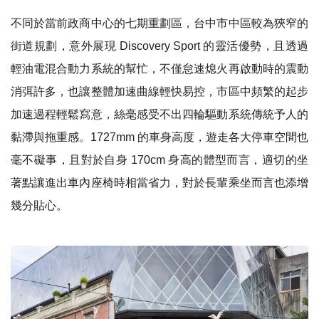
不同於當前政商中心的七期重劃區，台中市中區較為狹窄的
街道規劃，意外展現
Discovery Sport
的靈活優勢，且透過
輕油電混合動力系統的幫忙，不僅怠速熄火再啟動時的震動
消弭許多，也讓整體加速曲線輕快
易控，市區中頻繁的起步
加速
過程輕鬆寫意，絲毫感受不出四輪驅動系統傳統予人的
黏滯與拖重感。
1727mm
的車身高度，遊走各大停車空間也
毫不礙事，且對於自身
170cm
身高的體型而言，適切的坐
著點讓進出車內座椅時相當省力，對於長輩乘坐而言也添增
幾分貼心。