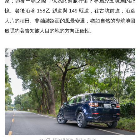
家，飽餐一頓之際，也為此趟旅行留下專屬於五臟廟的記
憶。餐後沿著
158
乙 縣道與
149
縣道，往古坑前進，沿途
大片的稻田、非鋪裝路面的風景變遷，猶如自然的導航地圖
般隱約著告知旅人目的地的方向正確性。