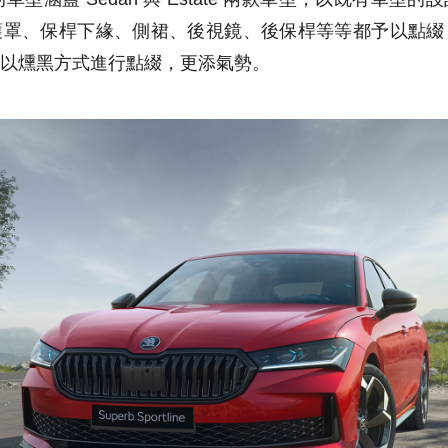
護罩、保桿下緣、側裙、後視鏡、後保桿等等都予以點綴
以燻黑方式進行點綴，更添氣勢。