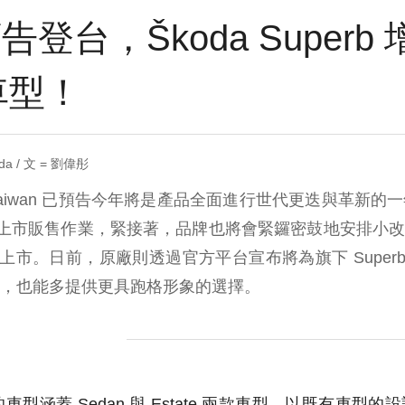
登台，Škoda Superb 
e 車型！
da / 文 = 劉偉彤
 Taiwan 已預告今年將是產品全面進行世代更迭與革新
 的上市販售作業，緊接著，品牌也將會緊鑼密鼓地安排小改款 
表上市。日前，原廠則透過官方平台宣布將為旗下 Superb 車系
，也能多提供更具跑格形象的選擇。
涉及的車型涵蓋 Sedan 與 Estate 兩款車型，以既有