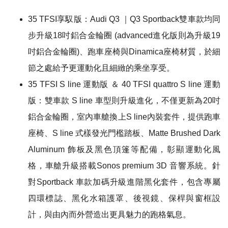
35 TFSI享馭版：Audi Q3 ｜Q3 Sportback雙車款均同
步升級18吋鋁合金輪圈 (advanced進化版則為升級19
吋鋁合金輪圈)、跑車座椅與Dinamica座椅材質，於細
節之處給予更運動化且細緻的乘坐享受。
35 TFSI S line 運動版 ＆ 40 TFSI quattro S line 運動
版：雙車款 S line 車型則升級進化，不僅更新為20吋
鋁合金輪圈，室內車艙換上S line內裝套件，提供跑車
座椅、S line 式樣發光門檻踏板、Matte Brushed Dark
Aluminum 飾板及黑色頂篷等配備，彰顯運動化風
格，車艙升級搭載Sonos premium 3D 音響系統。針
對Sportback 車款加碼升級進階黑化套件，包含專屬
四環標誌、黑化水箱護罩、後視鏡、保桿與窗框設
計，與由內而外營造出更具魅力的跑格氣息。