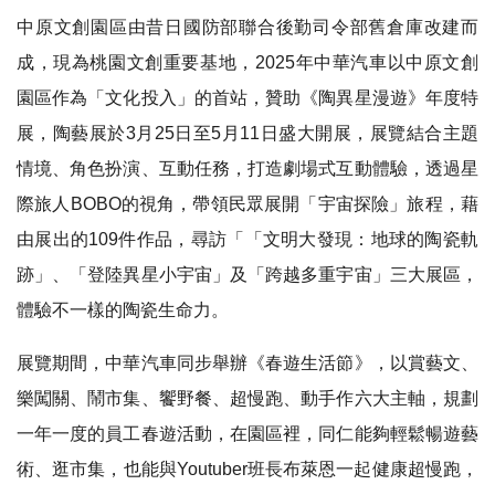
中原文創園區由昔日國防部聯合後勤司令部舊倉庫改建而
成，現為桃園文創重要基地，2025年中華汽車以中原文創
園區作為「文化投入」的首站，贊助《陶異星漫遊》年度特
展，陶藝展於3月25日至5月11日盛大開展，展覽結合主題
情境、角色扮演、互動任務，打造劇場式互動體驗，透過星
際旅人BOBO的視角，帶領民眾展開「宇宙探險」旅程，藉
由展出的109件作品，尋訪「「文明大發現：地球的陶瓷軌
跡」、「登陸異星小宇宙」及「跨越多重宇宙」三大展區，
體驗不一樣的陶瓷生命力。
展覽期間，中華汽車同步舉辦《春遊生活節》，以賞藝文、
樂闖關、鬧市集、饗野餐、超慢跑、動手作六大主軸，規劃
一年一度的員工春遊活動，在園區裡，同仁能夠輕鬆暢遊藝
術、逛市集，也能與Youtuber班長布萊恩一起健康超慢跑，