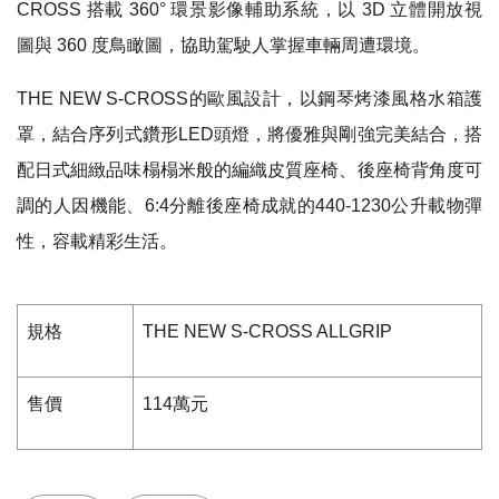
CROSS 搭載 360° 環景影像輔助系統，以 3D 立體開放視
圖與 360 度鳥瞰圖，協助駕駛人掌握車輛周遭環境。
THE NEW S-CROSS的歐風設計，以鋼琴烤漆風格水箱護
罩，結合序列式鑽形LED頭燈，將優雅與剛強完美結合，搭
配日式細緻品味榻榻米般的編織皮質座椅、後座椅背角度可
調的人因機能、6:4分離後座椅成就的440-1230公升載物彈
性，容載精彩生活。
規格
THE NEW S-CROSS ALLGRIP
售價
114
萬元