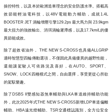
操控特性，以及本於歐洲造車理念的安全防護水準。搭載高
效節能輕油電科技，以48V電能動力輔助，成就1.4L
BOOSTER JET 渦輪增壓引擎129.2ps 最大馬力與 23.9kgm
最大扭力的強效輸出、消弭渦輪遲滯感，以及17.7km/L的優
異節能成效。
除了超效省油外， THE NEW S-CROSS也具備ALLGRIP
適時智慧型四輪傳動選項，不僅因此具備優異的越野性能，
還能讓駕駛人可依路況及喜好，在AUTO、SPORT、
SNOW、LOCK四種模式之間，自由選擇，享受更從心所欲
的駕馭樂趣。
除了DSBS II雙感知器煞車輔助與LKA車道維持輔助功能
外，此次2025年式THE NEW S-CROSS新增LDP車道偏離
輔助、HBA遠光燈輔助、TSR交通標誌識別，全方位安全