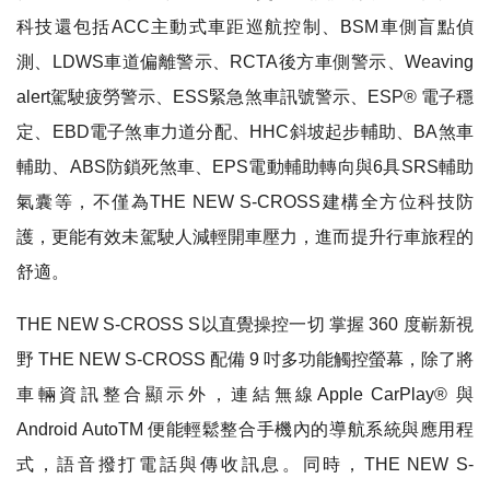
科技還包括ACC主動式車距巡航控制、BSM車側盲點偵
測、LDWS車道偏離警示、RCTA後方車側警示、Weaving
alert駕駛疲勞警示、ESS緊急煞車訊號警示、ESP® 電子穩
定、EBD電子煞車力道分配、HHC斜坡起步輔助、BA煞車
輔助、ABS防鎖死煞車、EPS電動輔助轉向與6具SRS輔助
氣囊等，不僅為THE NEW S-CROSS建構全方位科技防
護，更能有效未駕駛人減輕開車壓力，進而提升行車旅程的
舒適。
THE NEW S-CROSS S以直覺操控一切 掌握 360 度嶄新視
野 THE NEW S-CROSS 配備 9 吋多功能觸控螢幕，除了將
車輛資訊整合顯示外，連結無線Apple CarPlay® 與
Android AutoTM 便能輕鬆整合手機內的導航系統與應用程
式，語音撥打電話與傳收訊息。同時，THE NEW S-