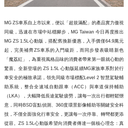
MG ZS車系自上市以來，便以「超規滿配」的產品實力傲視
同級，迅速在市場中站穩腳步，MG Taiwan 今日再度推出
MG ZS 1.5L心動版，搭配舊換新優惠，入手價僅64.9萬元
起，完美補齊ZS車系的入門級距，而同步發表吸睛新色
「魔荔紅」，為重視風格品味的消費者帶來第一眼就心動的
驚喜。全新登場的 ZS 1.5L 心動版延續MG家族車系對於行
車安全的極致承諾，領先同級市場標配Level 2 智慧駕駛輔
助系統，整合全速域自動跟車（ACC）與車道保持輔助
（LKA），大幅降低長途駕駛疲勞，讓每一次出行都輕鬆愜
意，同時BSD盲點偵測、360度環景影像輔助等關鍵安全科
技，不僅全面強化行車安全，更讓每一次停靠、轉彎都更添
從容。ZS 1.5L心動版希望向消費者傳達一個核心理念：真