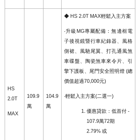
◆
HS 2.0T MAX
輕鬆入主方案
‧升級
MG
專屬配備：無邊框電
子後視鏡暨行車紀錄器、風格
側裙、風馳尾翼、打孔通風煞
車碟盤、陶瓷煞車來令片、引
擎下護板、尾門安全照明燈
(
總
價值超過
70,000
元
)
HS
109.9
104.9
‧輕鬆入主方案
(
二選一
)
2.0T
萬
萬
優惠貸款：低首付
-
MAX
107.9
萬
72
期
2.79%
或