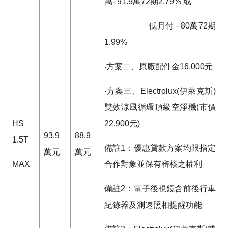
萬
- 91.9
萬
72
期
2.79%
或
低月付
- 80
萬
72
期
1.99%
‧方案二、原廠配件金
16,000
元
‧方案三、
Electrolux(
伊萊克斯
)
雙效涼風循環頂級空淨機
(
市價
HS
22,900
元
)
93.9
88.9
1.5T
備註
1
：優惠貸款方案均限指定
萬元
萬元
MAX
合作對象並保有審核之權利
備註
2
：電子後視鏡含前後行車
紀錄器及測速照相提醒功能