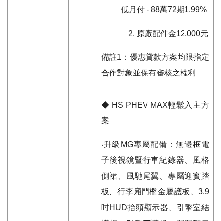
低月付
- 88
萬
72
期
1.99%
原廠配件金
12,000
元
備註
1
：優惠貸款方案均限指定
合作對象並保有審核之權利
◆
HS PHEV MAX
輕鬆入主方
案
‧升級
MG
專屬配備：無邊框電
子後視鏡暨行車紀錄器、風格
側裙、風馳尾翼、專屬迎賓踏
板、行李廂門檻金屬護板、
3.9
吋
HUD
抬頭顯示器、引擎室結