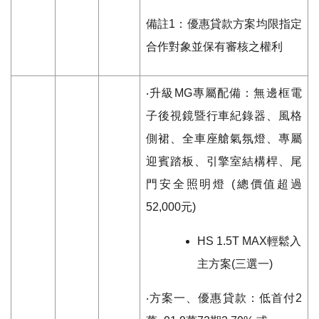
備註
1
：優惠貸款方案均限指定
合作對象並保有審核之權利
‧升級
MG
專屬配備：無邊框電
子後視鏡暨行車紀錄器、風格
側裙、全車座艙氣氛燈、專屬
迎賓踏板、引擎室結構桿、尾
門安全照明燈
(
總價值超過
52,000
元
)
HS 1.5T MAX
輕鬆入
主方案
(
三選一
)
‧方案一、優惠貸款：低首付
2