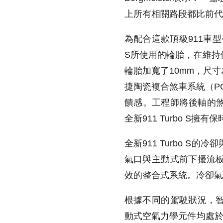
上所有相關路段都比前代
為配合這款頂級911車型
S所使用的輪胎，在維持
輪胎加寬了10mm，尺寸為3
捷陶瓷複合煞車系統（P
饋感。工程師將後軸的煞
全新911 Turbo S
全新911 Turbo 
氣口與主動式前下擾流
效的整合式系統。冷卻氣
根據不同的駕駛狀況，
動式空氣力學元件均處於最高