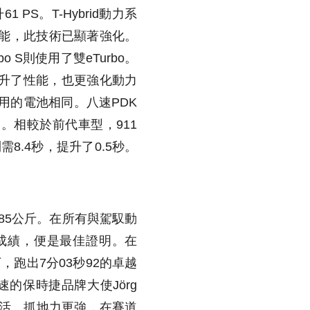
PS。T-Hybrid動力系
的頂級性能，此技術已顯著強化。
o S則使用了雙eTurbo。
提升了性能，也更強化動力
所使用的電池相同。八速PDK
。相較於前代車型，911
h則需8.4秒，提升了0.5秒。
加85公斤。在所有與駕馭動
成績，便是最佳證明。在
下，跑出7分03秒92的卓越
速的保時捷品牌大使Jörg
為靈活、抓地力更強，在賽道