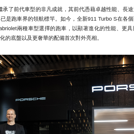
bo S繼承了前代車型的非凡成就，其前代憑藉卓越性能、
是跑車界的領航標竿。如今，全新911 Turbo S在
Cabriolet兩種車型選擇的跑車，以顯著進化的性能、
化的底盤以及更奢華的配備首次對外亮相。