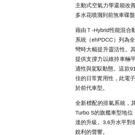
主動式空氣力學還能改
多水花噴濺到前煞車碟盤
藉由Ｔ-Hybrid性
系統（ehPDCC）列為
彎時大幅提升靈活性。
提供支撐力以維持車輛
適性與駕馭動態。這款9
佳的日常實用性，此電子
於前代車型。
全新標配的排氣系統，其
Turbo S的旗艦車型地
達的升級。3.6升水平
銳利的聲響。