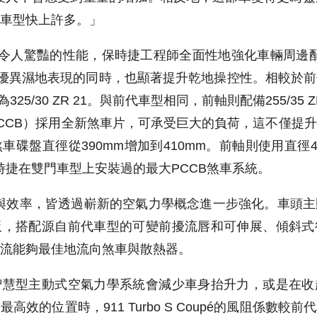
車型快上許多。」
令人驚豔的性能，保時捷工程師全面性地強化車輛周邊配件。
優異濕地表現的同時，也顯著提升乾地操控性。相較於
25/30 ZR 21。與前代車型相同，前軸則配備255/35
CCB）採用全新煞車片，可承受巨大的負荷，這不僅提
車碟盤直徑從390mm增加到410mm。前軸則使用直徑4
擁有保時捷在雙門車型上安裝過的最大PCCB煞車系統。
S的冷卻與效率，皆透過嶄新的空氣力學概念進一步強化。車
板，搭配源自前代車型的可變前擾流唇和可伸展、傾斜式
流能夠最佳地流向煞車與散熱器。
智慧型主動式空氣力學系統會減少車身抬升力，或是在收
效的位置時，911 Turbo S Coupé的風阻係數較