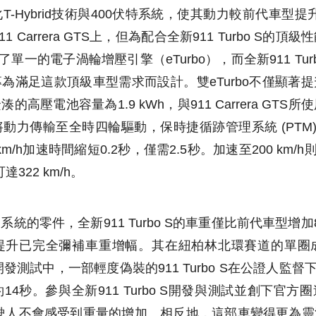
Hybrid技術與400伏特系統，使其動力較前代車型提升61 
1 Carrera GTS上，但為配合全新911 Turbo S
整合了單一的電子渦輪增壓引擎（eTurbo），而全新911 Turb
為滿足這款頂級車型需求而設計。雙eTurbo不僅顯著
高壓電池容量為1.9 kWh，與911 Carrera GTS
動力傳輸至全時四輪驅動，保時捷循跡管理系統 (PTM)
-100 km/h加速時間縮短0.2秒，僅需2.5秒。加速至200 km/
可達322 km/h。
統的零件，全新911 Turbo S的車重僅比前代車型增
提升已完全彌補車重增幅。其在紐柏林北環賽道的單圈
發測試中，一部輕度偽裝的911 Turbo S在公證人監督
4秒。參與全新911 Turbo S開發與測試並創下官方圈
示：「駕駛人不會感受到重量的增加。相反地，這部車變得更