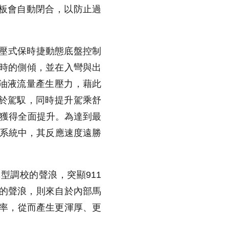
板會自動閉合，以防止過
液壓式保時捷動態底盤控制
方向時的側傾，並在入彎與出
油液流量產生壓力，藉此
於駕馭，同時提升駕乘舒
上獲得全面提升。為達到最
特系統中，其反應速度遠勝
型調校的聲浪，突顯911
具情感的聲浪，則來自於內部馬
頻率，從而產生更渾厚、更