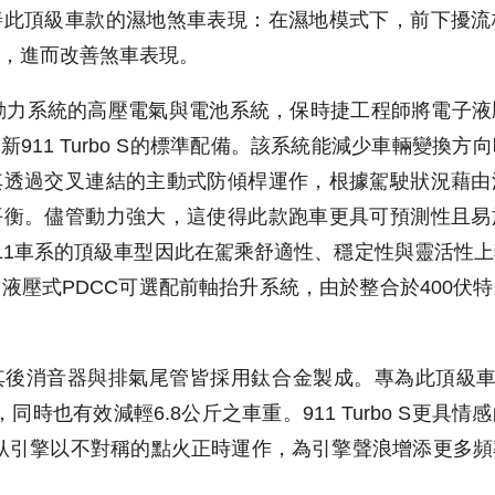
善此頂級車款的濕地煞車表現：在濕地模式下，前下擾流
，進而改善煞車表現。
能混合動力系統的高壓電氣與電池系統，保時捷工程師將電子
全新911 Turbo S的標準配備。該系統能減少車輛變換
其透過交叉連結的主動式防傾桿運作，根據駕駛狀況藉由
平衡。儘管動力強大，這使得此款跑車更具可預測性且易
11車系的頂級車型因此在駕乘舒適性、穩定性與靈活性
液壓式PDCC可選配前軸抬升系統，由於整合於400伏
後消音器與排氣尾管皆採用鈦合金製成。專為此頂級車
位，同時也有效減輕6.8公斤之車重。911 Turbo S更
對臥引擎以不對稱的點火正時運作，為引擎聲浪增添更多