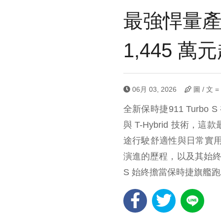
最強悍量產 9
1,445 萬
06月 03, 2026
圖 / 文 
全新保時捷911 Tur
與 T-Hybrid 技術
途行駛舒適性與日常實用性
演進的歷程，以及其始終自
S 始終擔當保時捷旗艦