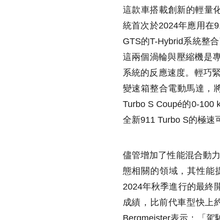
這款車搭載創新的輕量化T-
統首次於2024年應用在91
GTS的T-Hybrid系統
這兩個渦輪與壓縮機是專
系統的反應速度。輕巧緊湊的
變速箱整合電動馬達，將
Turbo S Coupé的0
全新911 Turbo S的極速
儘管增加了性能混合動力系
態相關的領域，其性能
2024年秋季進行的最終開
成績，比前代車型快上約1
Bergmeister表