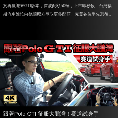
於再度迎來GTI版本，首波配額50輛，上市即秒殺，台灣福
斯汽車連忙向德國廠方爭取更多配額。究竟各位爭先恐後是
為了GTI信仰？還是期待能在電氣化加速的時代，透過Polo
GTI留下機械感的浪漫，重拾開著小鋼砲征戰四方的青春歲
月？
影音輯
跟著Polo GTI 征服大鵬灣！賽道試身手