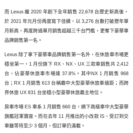
而
Lexus
繼
2020
年創下全年銷售
22,678
台歷史新高後，
於
2021
年元月份再度寫下佳績，以
3,276
台數打破歷年單
月新高，再度跨過單月銷售超越三千台門檻，更奪下豪華車
品牌銷售第一名。
Lexus
除了拿下豪華車品牌銷售第一名外，在休旅車市場更
穩坐第一，
1
月份旗下
RX
、
NX
、
UX
三款車銷售共
2,412
台，佔豪華休旅車市場達
37.8%
。其中
NX 1
月銷售
968
台；
RX 1
月銷售
613
台稱霸中大型豪華休旅車級距；而跨
界休旅
UX 831
台坐穩小型豪華休旅霸主地位。
房車市場
ES
車系
1
月銷售
660
台，摘下高級車中大型豪華
旗艦冠軍寶座。而在去年
11
月推出的小改款
IS
，受訂到交
車雖等待至少
3
個月，但訂單仍滿載。