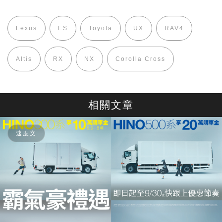
Lexus
ES
Toyota
UX
RAV4
Altis
RX
NX
Corolla Cross
相關文章
速度文