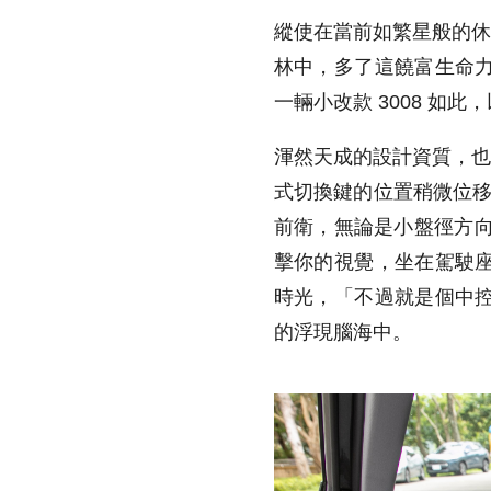
縱使在當前如繁星般的
林中，多了這饒富生命
一輛小改款
3008
如此，
渾然天成的設計資質，
式切換鍵的位置稍微位
前衛，無論是小盤徑方
擊你的視覺，坐在駕駛
時光，「不過就是個中
的浮現腦海中。