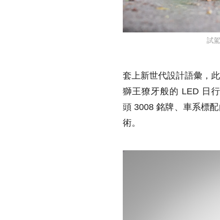
試駕
套上新世代設計語彙，
獅王獠牙般的
LED
日
頭
3008
銘牌、車系標配
術。