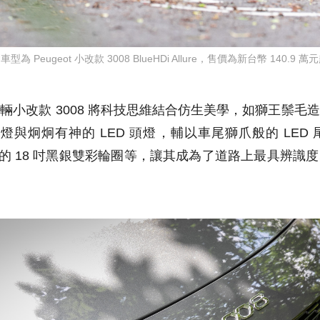
車型為 Peugeot 小改款 3008 BlueHDi Allure，售價為新台幣 140.9 萬
此輛小改款
3008
將科技思維結合仿生美學，如獅王鬃毛造
行燈與炯炯有神的
LED
頭燈，輔以車尾獅爪般的
LED
的
18
吋黑銀雙彩輪圈等，讓其成為了道路上最具辨識度