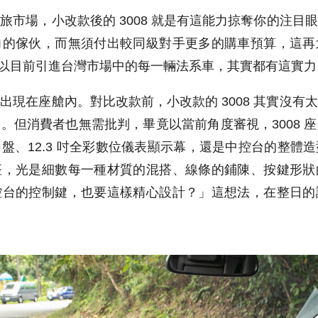
休旅市場，小改款後的
3008
就是有這能力掠奪你的注目眼
力的傢伙，而無須付出較同級對手更多的購車預算，這再
以目前引進台灣市場中的每一輛法系車，其實都有這實力
也出現在座艙內。對比改款前，小改款的
3008
其實沒有太
移。但消費者也無需批判，畢竟以當前角度審視，
3008
座
向盤、
12.3
吋全彩數位儀表顯示幕，還是中控台的整體造
座，光是細數每一種材質的混搭、線條的鋪陳、按鍵形狀
控台的控制鍵，也要這樣精心設計？」這想法，在整日的