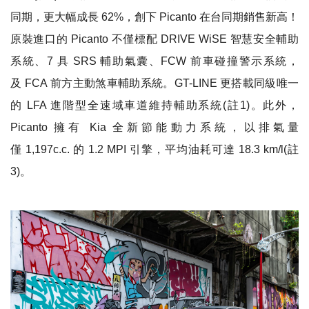
同期
，
更大幅成長
62%
，
創下
Picanto
在台同期銷售新高
！
原裝進口的
Picanto
不僅標配
DRIVE WiSE
智慧安全輔助
系統
、7
具
SRS
輔助氣囊
、
FCW
前車碰撞警示系統
，
及
FCA
前方主動煞車輔助系統
。
GT-LINE
更搭載同級唯一
的
LFA
進階型全速域車道維持輔助系統
(
註
1)
。
此外
，
Picanto
擁有
Kia
全新節能動力系統
，
以排氣量
僅
1,197c.c.
的
1.2 MPI
引擎
，
平均油耗可達
18.3 km/l(
註
3)
。