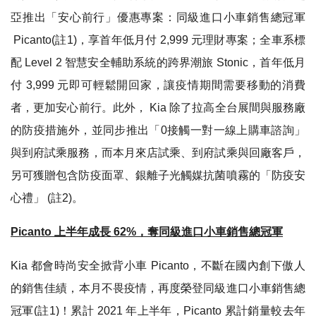
亞
推出
「
安心前行
」
優惠專案
：
同級進口小車銷售總冠軍
Picanto(
註
1)
，
享首年低月付
2,999
元理財專案
；
全車系標
配
Level 2
智慧安全輔助系統的跨界潮旅
Stonic
，
首年低月
付
3,999
元即可輕鬆開回家
，
讓疫情期間需要移動的消費
者
，
更加安心前行
。
此外
，
Kia
除了拉高全台展間與服務廠
的防疫措施外
，
並同步推出
「
0
接觸一對一線上購車諮詢
」
與到府試乘服務
，
而本月來店試乘
、
到府試乘與回廠客戶
，
另可獲贈包含防疫面罩
、
銀離子光觸媒抗菌噴霧的
「
防疫安
心禮
」
(
註
2)
。
Picanto
上半年成長
62%
，
奪同級進口小車銷售總冠軍
Kia
都會時尚安全掀背小車
Picanto
，
不斷在國內創下傲人
的銷售
佳績
，
本月不畏疫情
，
再度榮登同級進口小車銷售總
冠軍
(
註
1)
！
累計
2021
年上半年
，Picanto
累計銷量較去年