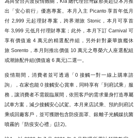
為與全台共渡疫情難關
，
Kia
總代理台灣森那美起亞本月推
出
「
安心前行
」
優惠專案
。
本月入主
Picanto
享
首年低月
付
2,999
元起理財專案
，
跨界潮旅
Stonic
，
本月可享首
年
3,999
元低月付理財專案
；
此外
，
本月下訂
Carnival
可
享有價值逾
4
萬元的精選配件組
，
另外針對豪華旗艦休
旅
Sorento
，
本月則推出價值
10
萬元之尊榮六人座選配組
或潮旅配件組
(
價值逾
6
萬元
)
二選一
。
疫情期間
，
消費者並可透過
「
0
接觸一對一線上購車諮
詢
」
，
在家也能
0
接觸安心賞車
，
同時享有
「
到府試乘
」
服
務
，
讓消費者不需親臨展間
，
依照客戶的需求量身打造
專屬
試車方案
，
減少接觸安心試駕
。
本月來店試乘
、
預約到府試
乘或回廠客戶
，
並可獲贈
包含防疫面罩
、
銀離子光觸媒抗菌
噴霧的
「
防疫安心禮
」
(
註
2)
。