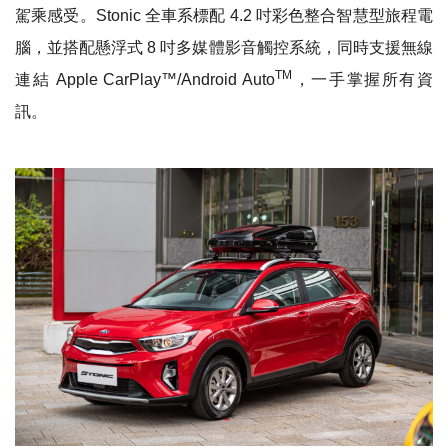
駕乘感受
。
Stonic
全車系標配
4.2
吋彩色整合智慧型旅程電
腦
，
並搭配懸浮式
8
吋多媒體影音觸控系統
，
同時支援無線
TM
連結
Apple CarPlay
™/Android Auto
，
一手掌握所有資
訊
。