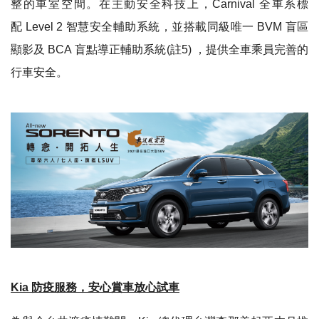
整的車室空間
。
在主動安全科技上
，
Carnival
全車系標
配
Level 2
智慧安全輔助系統
，
並搭載同級唯一
BVM
盲區
顯影及
BCA
盲點導正輔助系統
(
註
5)
，
提供全車乘員完善的
行車安全
。
Kia
防疫服務
，
安心賞車放心試車