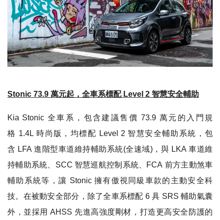
Stonic 73.9
萬元起
，
全車系標配
Level 2
智慧安全輔助
Kia
Stonic
全車系
，
包含建議售價
73.9
萬元的入門規
格
1.4L
時尚版
，
均標配
Level 2
智慧安全輔助系統
，
包
含
LFA
進階型車道維持輔助系統
(
全速域
)
，
與
LKA
車道維
持輔助系統
、
SCC
智慧巡航控制系統
、
FCA
前方主動煞車
輔助系統等
，
讓
Stonic
擁有傲視同級車款的主動安全科
技
。
在被動安全部分
，
除了全車系標配
6
具
SRS
輔助氣囊
外
，
並採用
AHSS
先進高強度剛材
，
打造更高安全防護的