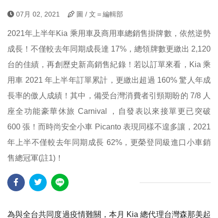
07月 02, 2021
圖 / 文＝編輯部
2021年上半年Kia 乘用車及商用車總銷售掛牌數，依然逆勢
成長！不僅較去年同期成長達 17%，總領牌數更繳出 2,120
台的佳績，再創歷史新高銷售紀錄！若以訂單來看，Kia 乘
用車 2021 年上半年訂單累計，更繳出超過 160% 驚人年成
長率的傲人成績！其中，備受台灣消費者引頸期盼的 7/8 人
座全功能豪華休旅 Carnival ，自發表以來接單更已突破
600 張！而時尚安全小車 Picanto 表現同樣不遑多讓，2021
年上半不僅較去年同期成長 62%，更榮登同級進口小車銷
售總冠軍(註1)！
為與全台共同度過疫情難關
，
本月
Kia
總代理台灣森那美起