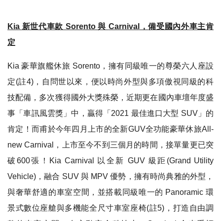
Kia
新世代車款
Sorento
與
Carnival
，
備受國內外車主肯
定
Kia
豪華旗艦休旅
Sorento
，
擁有同級唯一的尊榮六人座設
定
(
註
4)
，
自問世以來
，
便以時尚外型與多項傲視同級的科
技配備
，
多次獲得國外大獎殊榮
，
近期更在
國
內
車壇年度盛
事
「
車訊風雲獎
」
中
，
贏得
「2021
最佳進口大型
SUV
」
的
肯定
！
而甫於今年四月上市的全新
GUV
全功能豪華休旅
All-
new Carnival
，
上市至今不到三個月的時間
，
接單量更已突
破
600
張
！Kia Carnival
以全新
GUV
級距
(Grand Utility
Vehicle)
，
融合
SUV
與
MPV
優勢
，
擁有時尚典雅的外型
，
與奢華舒適的車室空間
，
並搭載同級唯一的
Panoramic
環
景式數位座艙與多機能全尺寸車室座椅
(
註
5)
，
打造自由調