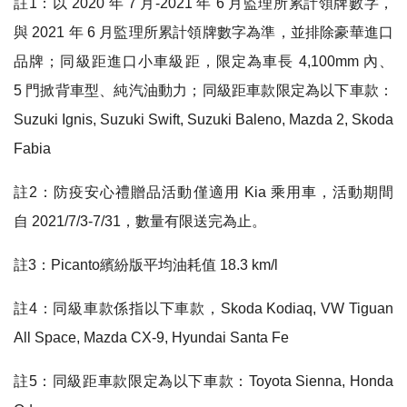
註
1
：
以
2020
年
7
月
-2021
年
6
月監理所累計領牌數字
，
與
2021
年
6
月監理所累計領牌數字為準
，
並排除豪華進口
品牌
；
同級距進口小車級距
，
限定為車長
4,100mm
內
、
5
門掀背車型
、
純汽油動力
；
同級距車款限定為以下車款
：
Suzuki Ignis, Suzuki Swift, Suzuki Baleno, Mazda 2, Skoda
Fabia
註
2
：
防疫安心禮贈品活動僅適用
Kia
乘用車
，
活動期間
自
2021/7/3-7/31
，
數量有限送完為止
。
註
3
：Picanto
繽紛版平均油耗值
18.3 km/l
註
4
：
同級車款係指以下車款
，
Skoda Kodiaq, VW Tiguan
All Space, Mazda CX-9, Hyundai Santa Fe
註
5
：
同級距車款限定為以下車款
：Toyota Sienna, Honda