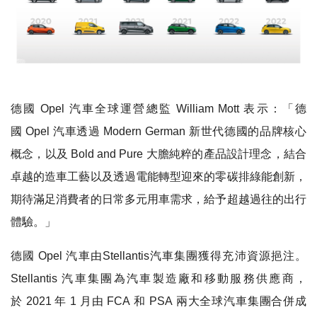
德國
O
pel
汽車
全球
運營總監
William Mott
表示：「德
國
Opel
汽車透過
Modern German
新世代德國的品牌核心
概念，以及
Bold and Pure
大膽純粹的產品設計理念
，
結合
卓越的造車工藝
以及
透過電能轉型迎來的零碳排綠能創新
，
期待滿足消費者的日常多元用車需求，給予超越過往的出行
體驗。」
德國
Opel
汽車由
Stellantis
汽車集團獲得充沛資源挹注。
Stellantis
汽車集團
為汽車製造廠和移動服務供應商，
於
2021
年
1
月由
FCA
和
PSA
兩大全球汽車集團合併成