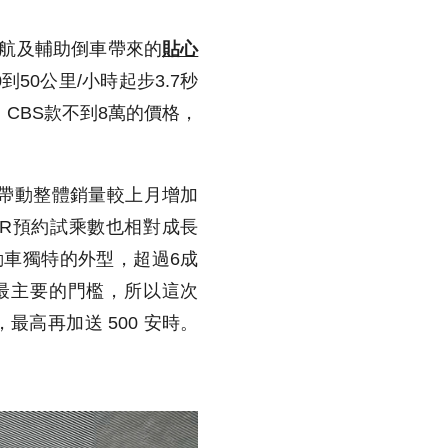
航及輔助倒車帶來的
貼心
0
到
50
公里
/
小時起步
3.7
秒
，
CBS
款不到
8
萬的價格，
帶動整體銷量較上月增加
-R
預約試乘數也相對成長
動車獨特的外型，超過
6
成
最主要的門檻
，所以這次
，最高再加送
500
安時。