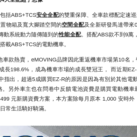
包括
ABS+TCS
安全全配
的雙重保障、全車款標配定速巡
升置物箱及寬大腳踏空間的
空間全配
及全新研發馬達帶來
傳動系統動力隨傳隨到的
性能全配
。搭配
ABS
款不到
9
萬
搭載
ABS+TCS
的電動機車。
他車款熱賣，
eMOVING
品牌因此重返機車市場第
10
名，
成長
198.6%
，成為機車市場的成長雙冠王，
而近期
EZ
中指出，超過
5
成購
買
EZ-R
的原因是因為有別於其他電
格。另外車主也在問卷中反饋電池資費是購買電動機車
499
元新購資費方案，本方案除每月原本
1,000
安時外
日常生活騎好騎滿。