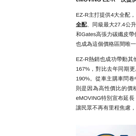
EZ-R
主打提供
4
大全配，
全配
、同級最大
27.4
公
和
Gates
高張力碳纖皮帶
也成為這個價格區間唯一
EZ-R
熱銷也成功帶動其
167%
，對比去年同期更
190%
。從車主購車問卷
則是因為高性價比的價
eMOVING
特別宣布延長
讓民眾不再有里程焦慮，