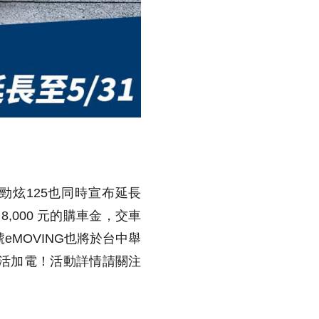
勁炫
125
也同時宣布延長
8,000
元的購車金，交車
號
eMOVING
也將於台中舉
活加電！活動詳情請關注