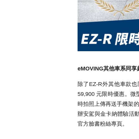
eMOVING
其他車系同享
除了
EZ-R
外
其他車款也
59,900
元限時優惠。微
時拍照上傳再送手機架
辦安駕與金卡納體驗活
官方臉書粉絲專頁。