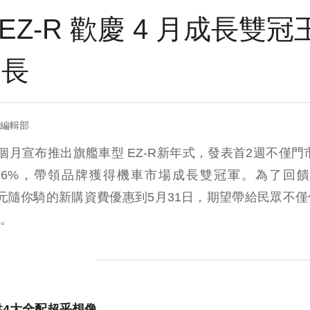
G EZ-R 歡慶 4 月成長
延長
= 編輯部
上個月宣布推出旗艦車型 EZ-R新年式，發表首2週不僅門市
76%，帶領品牌獲得機車市場成長雙冠軍。為了回
99 元隨你騎的新購資費優惠到5月31日，期望帶給民眾
。
供
4
大全配超乎想像