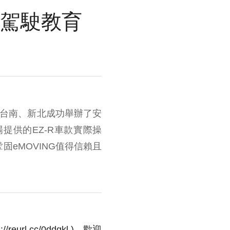
全駕駛教育
、台南、新北成功舉辦了安
提供的EZ-R車款實際操
eMOVING值得信賴且
l.cc/0ddgkl )，歡迎