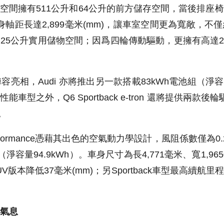
空間擁有511公升和64公升的前方儲存空間，當後排座
車身軸距長達2,899毫米(mm)，讓車室空間更為寬敞，
25公升實用儲物空間
；因爲
四輪傳動驅動，更擁有高達2
ck陣容亮相，Audi 亦將推出另一款搭載83kWh電池組（淨
性能車型之外，Q6 Sportback e-tron 還將提供兩款
。
rformance
憑藉其出色的空氣動力學設計，風阻係數僅為0.26
（淨容量94.9kWh）。車身尺寸為長4,771毫米、寬1,
UV版本降低37毫米(mm)；另Sportback車型最高續航
。
氣息