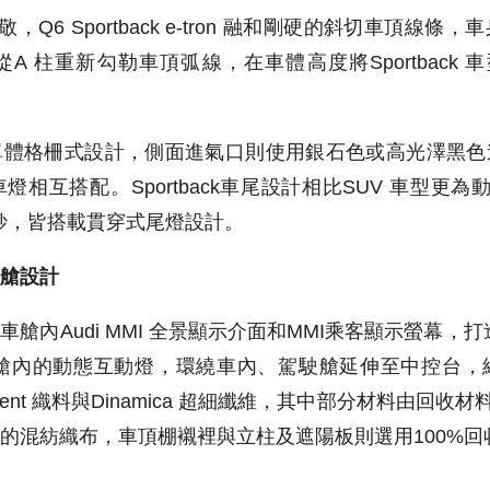
致敬，Q6 Sportback e-tron 融和剛硬的斜切車頂
 柱重新勾勒車頂弧線，在車體高度將Sportback 車型
單體格柵式設計，側面進氣口則使用銀石色或高光澤黑色
相互搭配。Sportback車尾設計相比SUV 車型更為動感
妙，皆搭載貫穿式尾燈設計。
艙設計
艙內Audi MMI 全景顯示介面和MMI乘客顯示螢幕，
tron室內車艙內的動態互動燈，環繞車內、駕駛艙延伸至中控
nt 織料與Dinamica 超細纖維，其中部分材料由回收材料
混紡織布，車頂棚襯裡與立柱及遮陽板則選用100%回收聚