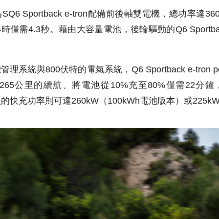
 Sportback e-tron配備前後軸雙電機，總功率達36
需4.3秒。藉由大容量電池，後輪驅動的Q6 Sportback e-t
與800伏特的電氣系統，Q6 Sportback e-tron p
265公里的續航、將電池從10%充至80%僅需22分
的快充功率則可達260kW（100kWh電池版本）或225k