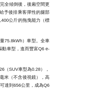
椅完全傾倒後，後廂空間更
不僅給予後排乘客彈性的腿部
,400公斤的拖曳能力（標
容量75.8kWh）車型。全車
後輪驅動車型，進而豐富Q6 e-
（SUV車型為0.28），
965毫米（不含後視鏡），高
里程可達到656公里，成為Q6