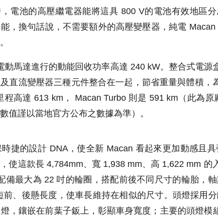
站時，電池的高壓繼電器能將這具 800 V的電池有效地區分成
，換句話說，不需要額外的高壓變壓器，純電 Macan 就能
。
透過電動馬達進行的動能回收功率高達 240 kW。整合式電源
及直流變壓器三種元件整合在一起，節省重量與體積，為全新
航里程高達 613 km， Macan Turbo 則是 591 km（
數值謹以當地官方公布之數據為準）。
時捷的設計 DNA，使全新 Macan 看起來更加動感且
款長 4,784mm、寬 1,938 mm、高 1,622 mm 
 配備最大為 22 吋的輪圈，搭配前後不同尺寸的輪胎，軸距 
時縮短前、後懸長度，使車長維持在相似的尺寸。頭燈採用
燈，鑲嵌在前葉子鈑上，彰顯車身寬度；主要的頭燈模組可