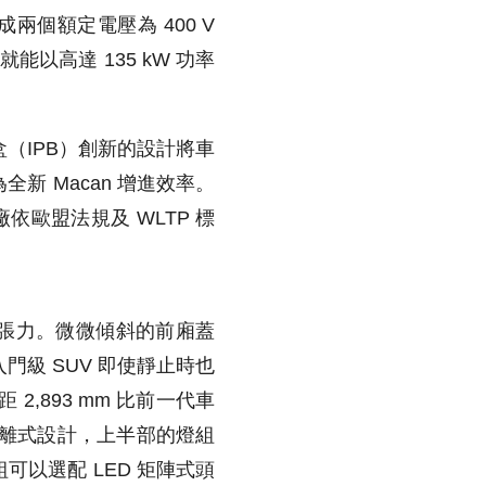
兩個額定電壓為 400 V
以高達 135 kW 功率
盒（IPB）創新的設計將車
 Macan 增進效率。
此為原廠依歐盟法規及 WLTP 標
具張力。微微傾斜的前廂蓋
的入門級 SUV 即使靜止時也
2,893 mm 比前一代車
分離式設計，上半部的燈組
以選配 LED 矩陣式頭