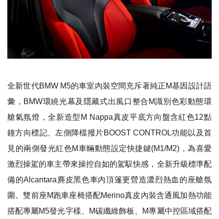
全新世代BMW M5的車室內裝空間充斥著純正M基因設計語
彙，BMW環繞光幕及隱藏式出風口整合M識別色彩動態環
艙氣氛燈，全新造型M Nappa真皮平底方向盤含紅色12點
鐘方向標記、左側降檔撥片BOOST CONTROL功能以及首
見的兩側發光紅色M車輛動態設定快捷鍵(M1/M2)，為喜愛
激烈操駕的車主帶來操控自如的駕馭快感，全新升級標準配
備的Alcantara麂皮黑色車內頂篷更營造濃烈熱血的座艙氛
圍。雙前座M跑車座椅搭配Merino真皮內裝含通風加熱功能
搭配專屬M5發光字樣、M碳纖維飾板、M專屬中控區域搭配