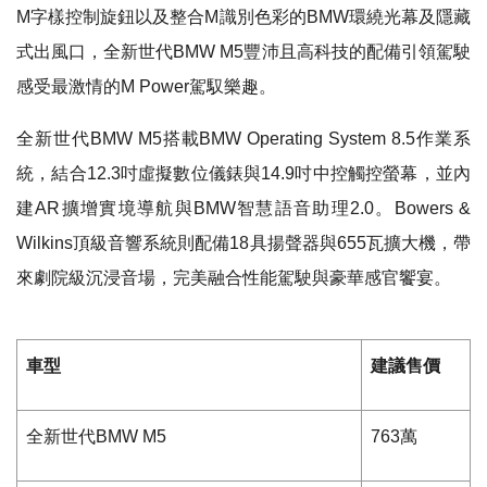
M字樣控制旋鈕以及整合M識別色彩的BMW環繞光幕及隱藏
式出風口，全新世代BMW M5豐沛且高科技的配備引領駕駛
感受最激情的M Power駕馭樂趣。
全新世代BMW M5搭載BMW Operating System 8.5作業系
統，結合12.3吋虛擬數位儀錶與14.9吋中控觸控螢幕，並內
建AR擴增實境導航與BMW智慧語音助理2.0。Bowers &
Wilkins頂級音響系統則配備18具揚聲器與655瓦擴大機，帶
來劇院級沉浸音場，完美融合性能駕駛與豪華感官饗宴。
車型
建議售價
全新世代
BMW M5
763
萬