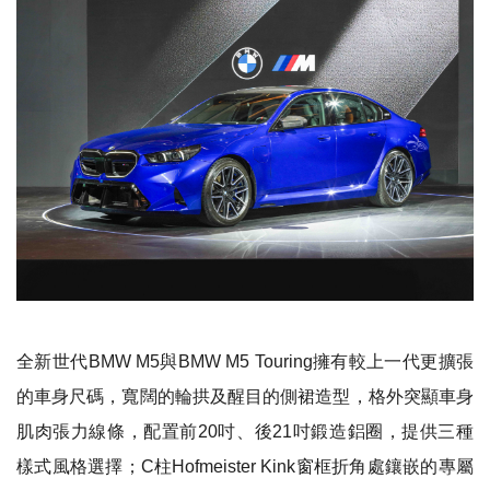
全新世代BMW M5與BMW M5 Touring擁有較上一代更擴張
的車身尺碼，寬闊的輪拱及醒目的側裙造型，格外突顯車身
肌肉張力線條，配置前20吋、後21吋鍛造鋁圈，提供三種
樣式風格選擇；C柱Hofmeister Kink窗框折角處鑲嵌的專屬