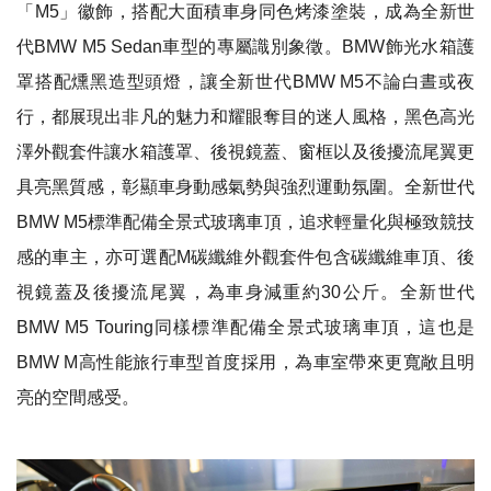
「M5」徽飾，搭配大面積車身同色烤漆塗裝，成為全新世
代BMW M5 Sedan車型的專屬識別象徵。BMW飾光水箱護
罩搭配燻黑造型頭燈，讓全新世代BMW M5不論白晝或夜
行，都展現出非凡的魅力和耀眼奪目的迷人風格，黑色高光
澤外觀套件讓水箱護罩、後視鏡蓋、窗框以及後擾流尾翼更
具亮黑質感，彰顯車身動感氣勢與強烈運動氛圍。全新世代
BMW M5標準配備全景式玻璃車頂，追求輕量化與極致競技
感的車主，亦可選配M碳纖維外觀套件包含碳纖維車頂、後
視鏡蓋及後擾流尾翼，為車身減重約30公斤。全新世代
BMW M5 Touring同樣標準配備全景式玻璃車頂，這也是
BMW M高性能旅行車型首度採用，為車室帶來更寬敞且明
亮的空間感受。