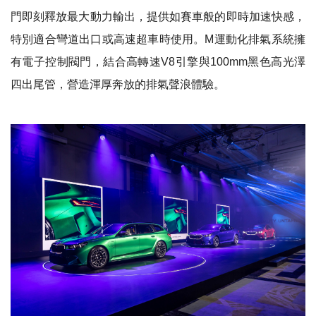
門即刻釋放最大動力輸出，提供如賽車般的即時加速快感，
特別適合彎道出口或高速超車時使用。M運動化排氣系統擁
有電子控制閥門，結合高轉速V8引擎與100mm黑色高光澤
四出尾管，營造渾厚奔放的排氣聲浪體驗。