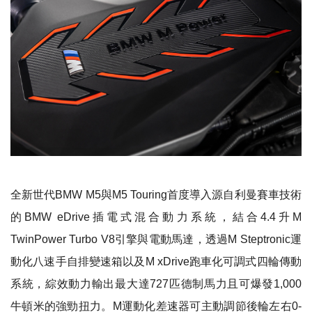
全新世代BMW M5與M5 Touring首度導入源自利曼賽車技術
的BMW eDrive插電式混合動力系統，結合4.4升M
TwinPower Turbo V8引擎與電動馬達，透過M Steptronic運
動化八速手自排變速箱以及M xDrive跑車化可調式四輪傳動
系統，綜效動力輸出最大達727匹德制馬力且可爆發1,000
牛頓米的強勁扭力。M運動化差速器可主動調節後輪左右0-