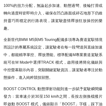
100%的扭力分配，無論起步加速、動態過彎、後輪打滑或
轉向過度時皆即時介入，確保在凹凸路面或碎石地形下仍維
持靈巧而穩定的行路表現，讓駕駛盡情釋放狂放操控的樂
趣。
全新世代BMW M5與M5 Touring配備多項專為賽道駕馭情境
而設計的專屬系統設定，讓駕駛者在每一段彎道與直線加速
中，都能精準掌控、釋放潛能。標準配備M專業賽道駕駛系
統可在M Mode中選擇TRACK 模式，啟用後將簡化儀錶與
中控螢幕顯示內容，突顯關鍵駕駛資訊，讓駕駛者專注於動
態操作，進入純粹競技狀態。
BOOST CONTROL 動態彈射功能則進一步賦予駕駛瞬間爆
發力：當車速介於30至150 km/h之間，長按左側換檔撥片
即啟動 BOOST 模式，儀錶顯示「BOOST」字樣，踩下油