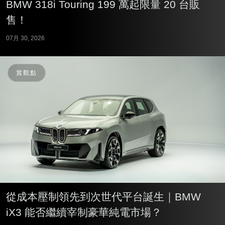
BMW 318i Touring 199 萬起限量 20 台販
售！
07月 30, 2026
賞觀點
從成本壓制領先到次世代平台誕生｜BMW
iX3 能否繼續宰制豪華純電市場？