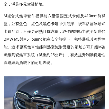
全，滿足多元駕駛情境。
M複合式煞車套件提供前六活塞固定式卡鉗及410mm前碟
盤，並有藍色、紅色及黑色卡鉗可供選擇、後單活塞浮動式
卡鉗配置，不僅更耐熱且抗衰竭，絕佳的制動力使全新世代
BMW M5與M5 Touring能在安全前提下，完整展現其強悍性
能。追求更高煞車性能與熱衰減耐受度的駕駛亦可升級M碳
纖維陶瓷煞車系統（減重約25公斤），有效提升制動穩定性
與連續高負載下的耐用表現。