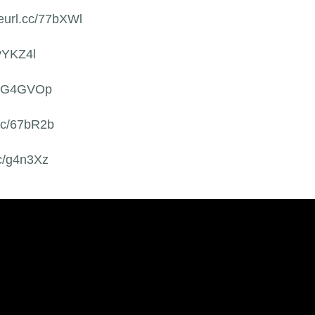
reurl.cc/77bXWl
/yYKZ4l
cc/G4GVOp
.cc/67bR2b
cc/g4n3Xz