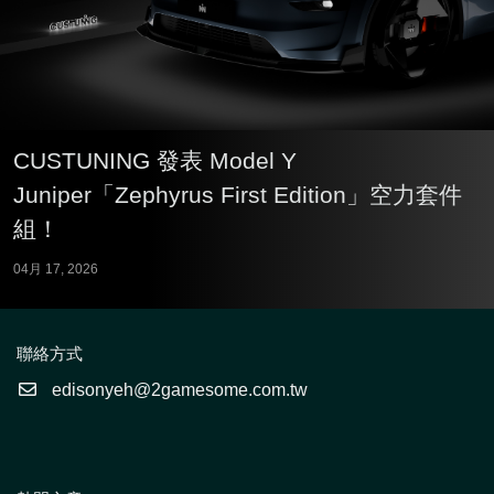
CUSTUNING 發表 Model Y
Juniper「Zephyrus First Edition」空力套件
組！
04月 17, 2026
聯絡方式
edisonyeh@2gamesome.com.tw