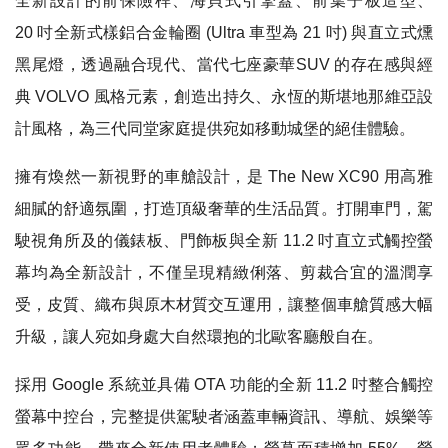
全新設計的前保險桿、海貝式引擎蓋、前葉子板造型、
20 吋全新式樣鋁合金輪圈 (Ultra 車型為 21 吋) 與直立式燻
黑尾燈，透過融合現代、當代七座豪華SUV 的存在感與經
典 VOLVO 風格元素，創造出持久、永恆的斯堪地那維亞設
計風格，為三代同堂家庭提供宛如移動城堡的絕佳體驗。
擁有煥然一新視野的車艙設計，是 The New XC90 用高雅
細膩的舒適氛圍，打造頂級奢華的生活品質。打開車門，駕
駛視角所及的儀錶板、門飾板與全新 11.2 吋直立式觸控螢
幕均為全新設計，不僅呈現精緻俐落、剪裁合宜的溫潤享
受，皮質、織布與原木材質交互運用，讓整個車艙質感大幅
升級，讓人宛如身處大自然環抱的北歐客廳般自在。
採用 Google 系統並具備 OTA 功能的全新 11.2 吋整合觸控
螢幕中控台，完整提供駕駛者涵蓋車輛資訊、導航、娛樂等