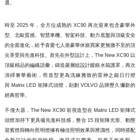
選。
時至 2025 年，全方位成熟的 XC90 再次迎來包含豪華外
型、北歐質感、智慧車機、智駕科技、動力底盤與頂級安全
的全面進化，給予喜愛七人座豪華休旅買家更無微不至的頂
尖享受與先進科技。首先在外型設計上，The New XC90 以
頂級精品的編織語彙，鑄造菱層紋設計鍍鉻水箱護罩，再次
演繹奢華藝術，而造型更為洗鍊雅致的雷神之鎚日行燈
與 Matrix LED 矩陣式頭燈，刻劃 VOLVO 品牌歷久彌新的
經典哲學。
不僅大器，The New XC90 前視造型在 Matrix LED 矩陣式
頭燈加持下更具備先進科技感，整合 15 段矩陣光形、動態
迎賓燈與轉向照明燈擁有極佳照明效果與辨識性，同時搭配