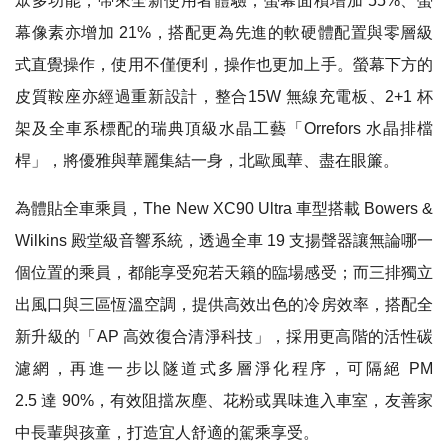
眾多功能，帶來全新使用者體驗；螢幕面積增加 55%、螢
幕像素亦增加 21%，搭配更為先進的軟硬體配置與零層級
式直覺操作，使用不僅便利，操作也更加上手。螢幕下方的
皮質鞍座亦經過重新設計，整合15W 無線充電板、2+1 杯
架及全車系標配的瑞典頂級水晶工藝「Orrefors 水晶排檔
桿」，將優雅與華麗集結一身，北歐風華、盡在眼簾。
為體貼全車乘員，The New XC90 Ultra 車型搭載 Bowers &
Wilkins 殿堂級音響系統，透過全車 19 支揚聲器讓無論哪一
個位置的乘員，都能享受宛若天籟的臨場感受；而三排獨立
出風口與三區恆溫空調，提供高效出色的冷房效率，搭配全
新升級的「AP 高效復合清淨科技」，採用更高階的活性碳
濾網，再進一步以隧道式多層淨化程序，可隔絕 PM
2.5 達 90%，有效阻擋灰塵、花粉或異味進入車室，友善家
中長輩與孩童，打造宜人舒適的駕乘享受。