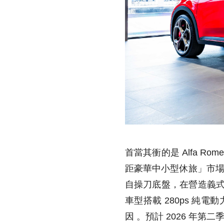
首當其衝的是 Alfa R
距豪華中小型休旅」市場 。
自操刀底盤，在營造義式精品
車型搭載 280ps 純
因 。預計 2026 年