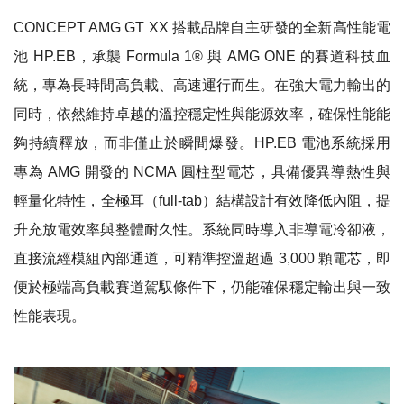
CONCEPT AMG GT XX 搭載
品牌自主研發的全新
高性能電
池
HP.EB，承襲 Formula 1® 與 AMG ONE 的賽道科技血
統，專為長時間高負載、高速運行而生。在強大電力輸出的
同時，依然維持卓越的溫控穩定性與能源效率，確保性能能
夠持續釋放，而非僅止於瞬間爆發。HP.EB 電池系統採用
專為 AMG 開發的 NCMA 圓柱型電芯，具備優異導熱性與
輕量化特性，全極耳（full-tab）結構設計有效降低內阻，提
升充放電效率與整體耐久性。系統同時導入非導電冷卻液，
直接流經模組內部通道，可精準控溫超過 3,000 顆電芯，即
便於極端高負載賽道駕馭條件下，仍能確保穩定輸出與一致
性能表現。