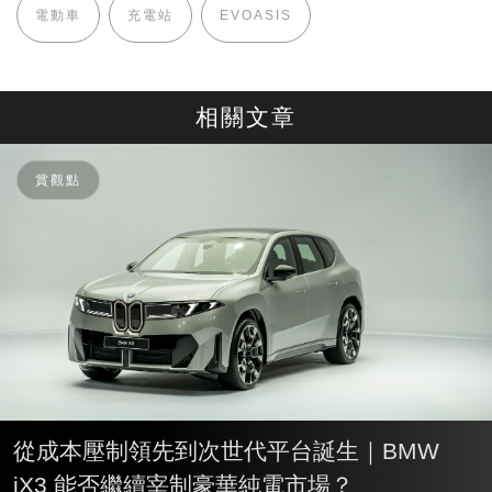
電動車
充電站
EVOASIS
相關文章
賞觀點
從成本壓制領先到次世代平台誕生｜BMW
iX3 能否繼續宰制豪華純電市場？