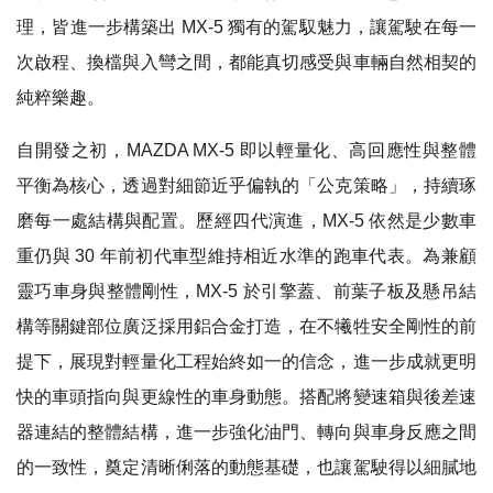
理，皆進一步構築出 MX-5 獨有的駕馭魅力，讓駕駛在每一
次啟程、換檔與入彎之間，都能真切感受與車輛自然相契的
純粹樂趣。
自開發之初，MAZDA MX-5 即以輕量化、高回應性與整體
平衡為核心，透過對細節近乎偏執的「公克策略」，持續琢
磨每一處結構與配置。歷經四代演進，MX-5 依然是少數車
重仍與 30 年前初代車型維持相近水準的跑車代表。為兼顧
靈巧車身與整體剛性，MX-5 於引擎蓋、前葉子板及懸吊結
構等關鍵部位廣泛採用鋁合金打造，在不犧牲安全剛性的前
提下，展現對輕量化工程始終如一的信念，進一步成就更明
快的車頭指向與更線性的車身動態。搭配將變速箱與後差速
器連結的整體結構，進一步強化油門、轉向與車身反應之間
的一致性，奠定清晰俐落的動態基礎，也讓駕駛得以細膩地