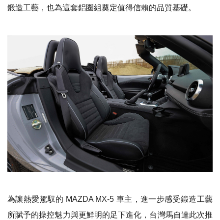
鍛造工藝，也為這套鋁圈組奠定值得信賴的品質基礎。
為讓熱愛駕馭的 MAZDA MX-5 車主，進一步感受鍛造工藝
所賦予的操控魅力與更鮮明的足下進化，台灣馬自達此次推