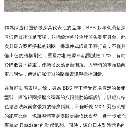
作為鍛造鋁圈領域深具代表性的品牌，BBS 多年來憑藉深
厚鍛造技術立足市場，並持續活躍於全球頂尖賽車舞台。此
次升級方案所搭載的鋁圈，採單件式鍛造工藝打造，不僅具
備出色的結構剛性，重量亦相較原車鋁圈減輕 12%，有助
於降低簧下荷重，使懸吊反應更顯俐落、入彎時的車頭指向
更加明快，傳遞細膩清晰的路面資訊與操控回饋。
在兼顧動態表現之餘，身為 BBS 旗下備受市場肯定的長銷
型號，鍛造鋁圈採歷久彌新的八幅雙肋輪輻設計，以經典槍
色結合洗鍊而富張力的輪廓鋪陳，不僅呼應 MX-5 緊緻流暢
的跑車比例，也讓整體車身姿態更顯低伏蓄勢，進一步襯托
專屬於 Roadster 的動感氣韻。同時，源自日本製造體系的