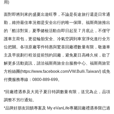
用)
面對即將到來的盛夏出遊旺季，不論是長途旅行還是日常通
勤，維持最佳車況都是安全出行的唯一保障。福斯商旅推出
的「酷涼對策」夏季健檢活動自即日起至 7 月底止，不僅守
護車主荷包，更從輪胎安全、冷氣空調到車室淨化進行全方
位把關。各項原廠零件特惠與驚喜回廠禮數量有限，敬邀車
主及早規劃行程並提前預約回廠，避免夏日高峰久候，欲了
解更多活動資訊，請洽福斯商旅全台服務中心、福斯商旅官
方粉絲團(https://www.facebook.com/VW.Bulli.Taiwan/) 或免
付費服務專線：0800-889-699。
*回廠禮遇券及大苑子夏日特調數量有限，送完為止，品項
調整不另行通知。
*品牌好朋友回饋專案及 My eVanLife專屬回廠禮遇券限已過