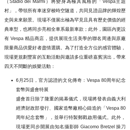
（Stadio dei Marmi）將變身為極具風格的「Vespa主題
村」，帶領所有車迷穿梭時空隧道，共同見證品牌的輝煌歷
史與未來願景。現場不僅展出極為罕見且具有歷史價值的經
典車型，也將同步亮相全車系最新車款；此外，園區內更設
有 Vespa 精品商店，提供展現生活美學的聯名周邊與原廠
限量商品供愛好者盡情選購。為了打造全方位的感官體驗，
現場更規劃豐富的互動活動與邀請多位重磅嘉賓演出，帶來
四天不間斷的娛樂活動：
6月25日，官方認證的文化傳奇：Vespa 80周年紀念
套幣與盛會特展
盛會首日除了隆重的揭幕儀式，現場將發表由義大利
經濟財政部發行、國家造幣廠精心鑄造的「Vespa 80
周年紀念套幣」，並舉行特製郵戳啟用儀式。此外，
現場更同步開展由知名攝影師 Giacomo Bretzel 操刀