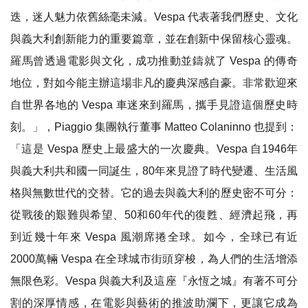
迭，迷人魅力依舊絲毫未減。Vespa 代表著我們歷史、文化
與義大利創新能力的重要篇章，並在創新中保留核心靈魂。
羅馬曾透過電影與文化，成功推動並鑄就了 Vespa 的傳奇
地位，對如今能主辦這場非凡的慶典深感自豪。非常歡迎來
自世界各地的 Vespa 車迷來到羅馬，攜手見證這個歷史時
刻。」，Piaggio 集團執行董事 Matteo Colaninno 也提到：
「這是 Vespa 歷史上最盛大的一次慶典。Vespa 自1946年
與義大利共和國一同誕生，80年來見證了時代變遷、生活風
格與無數世代的交替。它的過去與義大利的歷史密不可分：
從戰後的艱難與希望、50和60年代的復甦、經濟起飛，再
到近幾十年來 Vespa 風潮席捲全球。如今，全球已有近
2000萬輛 Vespa 在全球城市街頭穿梭，為人們的生活增添
無限色彩。Vespa 與義大利及這座『永恆之城』有著不可分
割的深厚情感，在電影與藝術的推波助瀾下，更讓它成為