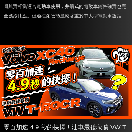
灣其實相當適合電動車使用，井噴式的電動車銷售確實也完
全應證此點。但過往銷售能量較著重於中大型電動車級距，
小型電動車反而呈現空窗狀態。直至 Volvo EX3 0豪華純電
小勁旅於 2025 年 2 月登台發表後方能填補此市場空缺。也
因此 EX30 立刻受到市場矚目，而至同年 8 月 EX30 單馬達
Core 與 Plus 車款相繼到位後，更立刻於隔月創下銷售佳
影音輯
績，EX30 的全盤魅力，此時才正要展開。
零百加速 4.9 秒的抉擇！油車最後救贖 VW T-