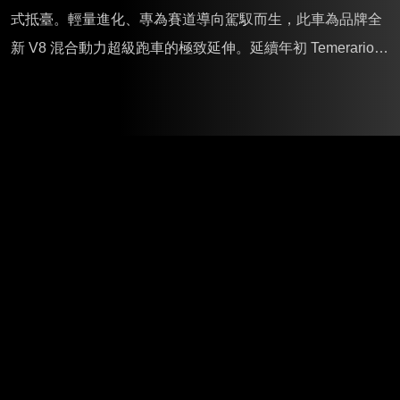
式抵臺。輕量進化、專為賽道導向駕馭而生，此車為品牌全
新 V8 混合動力超級跑車的極致延伸。延續年初 Temerario
在臺首度亮相的成功聲勢，今日登場的 Alleggerita 輕量套件
版成為全場矚目焦點，披覆耀眼的 Arancio Xanto 橘紅車
色，透過全面升級的工程設計，將性能與美學推向全新高
峰。