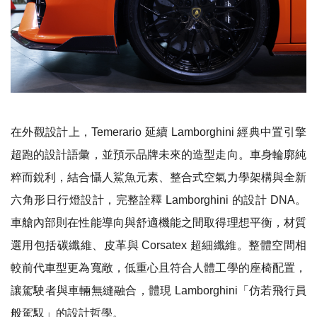
在外觀設計上，Temerario 延續 Lamborghini 經典中置引擎
超跑的設計語彙，並預示品牌未來的造型走向。車身輪廓純
粹而銳利，結合懾人鯊魚元素、整合式空氣力學架構與全新
六角形日行燈設計，完整詮釋 Lamborghini 的設計 DNA。
車艙內部則在性能導向與舒適機能之間取得理想平衡，材質
選用包括碳纖維、皮革與 Corsatex 超細纖維。整體空間相
較前代車型更為寬敞，低重心且符合人體工學的座椅配置，
讓駕駛者與車輛無縫融合，體現 Lamborghini「仿若飛行員
般駕馭」的設計哲學。