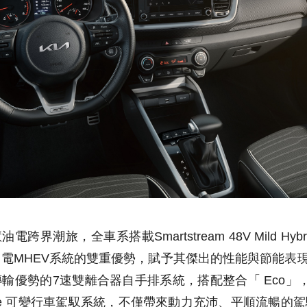
智慧油電跨界潮旅，全車系搭載Smartstream 48V Mild H
油電MHEV系統的雙重優勢，賦予其傑出的性能與節能表現。Th
優勢的7速雙離合器自手排系統，搭配整合「 Eco」，「Sp
Mode 可變行車駕馭系統，不僅帶來動力充沛、平順流暢