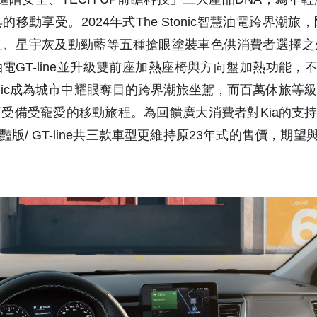
移動享受。2024年式The Stonic智慧油電跨界潮
、星宇灰及動勁藍等五種搶眼塗裝車色供消費者選擇之外
電GT-line並升級雙前座加熱座椅與方向盤加熱功能，不僅為
tonic成為城市中耀眼奪目的跨界潮旅坐駕，而百萬休旅
備受寵愛的移動旅程。為回饋廣大消費者對Kia的支持，全新2
驚豔版/ GT-line共三款車型更維持原23年式的售價，期望與所