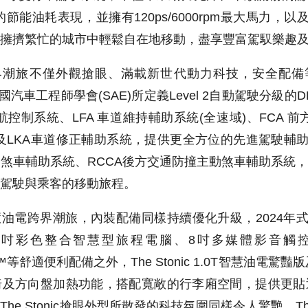
)的節能油耗表現，並擁有120ps/6000rpm最大馬力，以及20.4
擁擠繁忙的城市中輕鬆自在地移動，盡享豐富駕馭樂趣
慧油電跨界潮旅不僅外觀搶眼、滿載新世代動力科技，安全配備
國汽車工程師學會(SAE)所定義Level 2自動駕駛分級的D
航控制系統、LFA 車道維持輔助系統(全速域)、FCA 
LKA車道修正輔助系統，提供更全方位的先進駕駛輔助功能。
動煞車輔助系統、RCCA後方交通防撞主動煞車輔助系統
駕駛與乘客的移動旅程。
ic智慧油電跨界潮旅，內裝配備同樣持續優化升級，2024年式T
2 吋彩色整合智慧型旅程電腦、8吋多媒體影音觸控系
 Auto™等舒適便利配備之外，The Stonic 1.0T智慧油電驚豔版
椅及方向盤加熱功能，搭配寬敞的行李廂空間，提供更貼
 Stonic搶眼外型所散發的科技氛圍同樣令人驚艷。The S