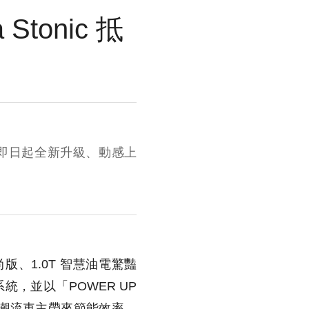
tonic 抵
旅，自即日起全新升級、動感上
尚版、1.0T 智慧油電驚豔
系統，並以「POWER UP
年輕潮流車主帶來節能效率、