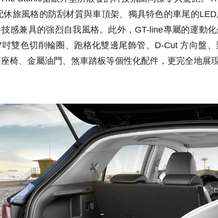
組，搭配休旅風格的防刮材質與車頂架、獨具特色的車尾的LE
技感兼具的強烈自我風格。此外，GT-line專屬的運動
17吋雙色切削輪圈、跑格化雙邊尾飾管、D-Cut 方向盤
複合材質座椅、金屬油門、煞車踏板等個性化配件，更完全地展現Th