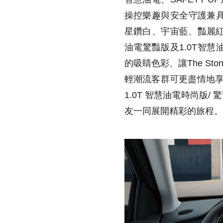
操控樂趣與安全守護兼具的
星鑽白、宇宙藍、豔麗紅
油電驚豔版及1.0T智慧油
的吸睛色彩、讓The S
輕潮流客群可更盡情地享受
1.0T 智慧油電時尚版/ 
友一同展開精彩的旅程。