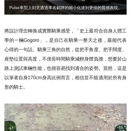
Pulse車型上刻意透過車名銘牌的縮小化達到更佳的質感表現。
將設計理念轉換成實際騎乘感受，「史上最符合自身人體工
學的一輛
Gogoro
」，是自己在騎乘一整天之後，最能代表
心得的一句話。騎乘三角的自然，從把手角度、把手闊度、
座墊位置與高度，不僅長時間騎乘減輕身體負擔，想要於山
路上測試車輛性能，也很容易找到適合的姿勢。當然，這是
以筆者自身
170cm
身高比例而言，相信並不能適用於所有身
形的騎士。