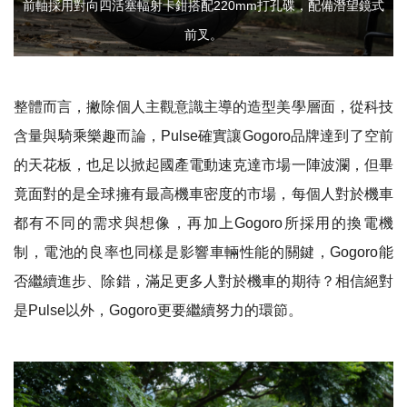
前軸採用對向四活塞輻射卡鉗搭配220mm打孔碟，配備潛望鏡式
前叉。
整體而言，撇除個人主觀意識主導的造型美學層面，從科技
含量與騎乘樂趣而論，
Pulse
確實讓
Gogoro
品牌達到了空前
的天花板，也足以掀起國產電動速克達市場一陣波瀾，但畢
竟面對的是全球擁有最高機車密度的市場，每個人對於機車
都有不同的需求與想像，再加上
Gogoro
所採用的換電機
制，電池的良率也同樣是影響車輛性能的關鍵，
Gogoro
能
否繼續進步、除錯，滿足更多人對於機車的期待？相信絕對
是
Pulse
以外，
Gogoro
更要繼續努力的環節。