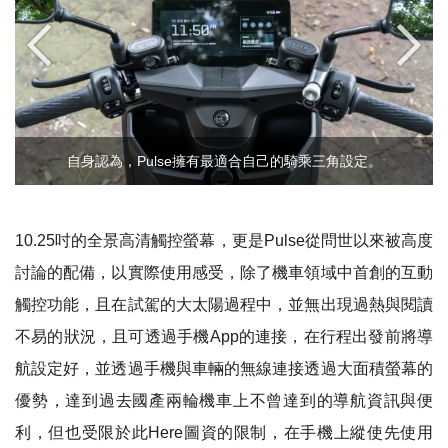
自身認為，Pulse擁有最適合自己的騎乘三角設定。
10.25
吋的全景高清觸控螢幕，更是
Pulse
從問世以來被高度
討論的配備，以實際使用感受，除了機車領域中首創的互動
觸控功能，且在試駕的大太陽過程中，並無出現過熱與閱讀
不易的狀況，且可透過手機
App
的連接，在行程出發前將導
航設定好，並透過手機與車輛的無線連接透過大面積螢幕的
優勢，達到過去國產兩輪機車上不曾達到的導航資訊與便
利，但也受限於此
Here
圖資的限制，在手機上縱使先使用