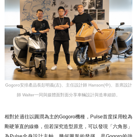
Gogoro安排產品長彭明義(左)、主任設計師 Hanson(中)、首席設計
師 Walter一同與媒體面對面分享車輛設計與造車細節。
相對於過往以圓潤為主的
Gogoro
機種，
Pulse
首度採用
較為
剛硬筆直的線條，但若深究造型原意，可以發現「六角形」
為
Pulse
全身設計主軸，幾何圖形的發揮，是
Gogoro
的強