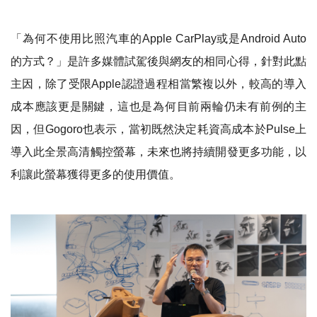
「為何不使用比照汽車的
Apple CarPlay
或是
Android Auto
的方式？」是許多媒體試駕後與網友的相同心得，針對此點
主因，除了受限
Apple
認證過程相當繁複以外，較高的導入
成本應該更是關鍵，這也是為何目前兩輪仍未有前例的主
因，但
Gogoro
也表示，當初既然決定耗資高成本於
Pulse
上
導入此全景高清觸控螢幕，未來也將持續開發更多功能，以
利讓此螢幕獲得更多的使用價值。