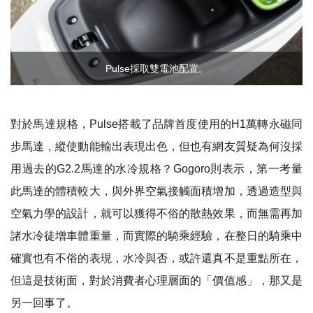
Pulse採取雙電池配置。
對於馬達規格，
Pulse
搭載了品牌首度使用的
H1
萬轉永磁同
步馬達，縱使動能輸出表現出色，但也有網友質疑為何沒採
用過去的
G2.2
馬達的水冷規格？
Gogoro
則表示，第一考量
此馬達的體積較大，與外界空氣接觸面積增加，透過造型與
空氣力學的設計，就可以獲得不俗的散熱效果，而無需再加
諸水冷徒增車體重量，而實際的騎乘經驗，在整日的騎乘中
確實也有不俗的表現，水冷與否，或許還真不是重點所在，
但這是技術面，對於消費者心理層面的「價值感」，那又是
另一回事了。