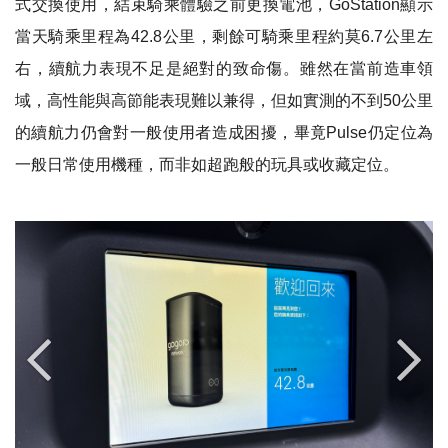
式交換使用，結束騎乘體驗之前更換電池，
GoStation
顯示
當天騎乘里程為
42.8
公里，剩餘可騎乘里程約莫
6.7
公里左
右，續航力表現不足是絕對的致命傷。雖然在當前造車領
域，高性能與高節能表現難以兼得，但如實測的不到
50
公里
的續航力仍會對一般使用者造成困擾，畢竟
Pulse
仍定位為
一般日常使用機種，而非如超跑般的玩具或收藏定位。