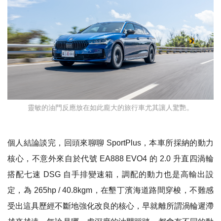
靈敏的油門反應放在如此龐大的旅行車尤其讓人驚艷。
個人結論談完，回頭來聊聊 SportPlus，本車所採納的動力
核心，不意外來自於代號 EA888 EVO4 的 2.0 升直四渦輪
搭配七速 DSG 自手排變速箱，調配的動力也是高輸出設
定，為 265hp / 40.8kgm，在墾丁濱海道路間穿梭，不難感
受出這具歷經不斷地強化改良的核心，早就離所謂渦輪遲滯