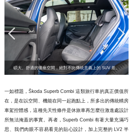
碩大、舒適的後座空間，絕對不比傳統意義上的 SUV 差。
一如標題，Škoda Superb Combi 這類旅行車的真正價值所
在，是在以空間、機能在同一起跑點上，所多出的傳統轎房
車駕控體感，這種先天性條件是休旅車再怎麼往激進處設計
所無法掩蓋的事實。再者，Superb Combi 有著大量充滿巧
思、我們肉眼不容易看見的貼心設計，加上完整的 LV2 半