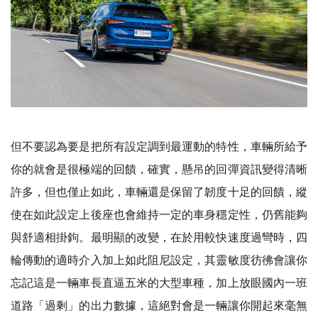
但不要認為要是把所有設定調到最運動的特性，車輛所給予
你的就會是很極端的回饋，確實，懸吊的回彈資訊變得清晰
許多，但也僅止如此，車輛還是保留了韌度十足的回饋，縱
使在如此設定上後座也會維持一定的車身穩定性，仍舊能夠
與舒適相掛鉤。最明顯的改變，在於用較快速度過彎時，四
輪傳動的適時介入加上如此阻尼設定，其靈敏度彷彿會讓你
忘記這是一輛車長直逼五米的大型車種，加上放眼國內一班
道路「過剩」的出力數據，這絕對會是一輛讓你開起來毫無